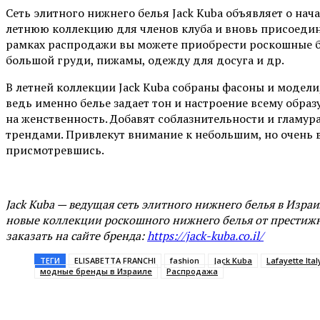
Сеть элитного нижнего белья Jack Kuba объявляет о нач
летнюю коллекцию для членов клуба и вновь присоедин
рамках распродажи вы можете приобрести роскошные б
большой груди, пижамы, одежду для досуга и др.
В летней коллекции Jack Kuba собраны фасоны и модели
ведь именно белье задает тон и настроение всему обра
на женственность. Добавят соблазнительности и гламура
трендами. Привлекут внимание к небольшим, но очень 
присмотревшись.
Jack
Kuba
—
ведущая сеть элитного нижнего белья в Израил
новые коллекции роскошного нижнего белья от престиж
заказать на сайте бренда:
https://jack-kuba.co.il/
ТЕГИ
ELISABETTA FRANCHI
fashion
Jack Kuba
Lafayette Ital
модные бренды в Израиле
Распродажа
Поделиться