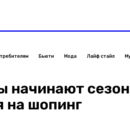
 Израиля
Стиль жизни
Туризм
ТВ
Музыка
ОБРАЗ ЖИЗНИ ИЗРАИЛ
отребителям
Бьюти
Мода
Лайф стайл
М
ы начинают сезон
я на шопинг
Поделиться