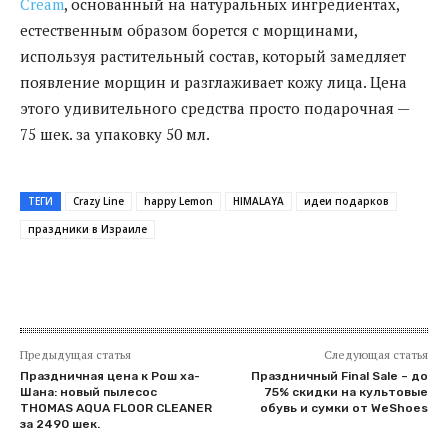
Cream
, основанный на натуральных ингредиентах,
естественным образом борется с морщинами,
используя растительный состав, который замедляет
появление морщин и разглаживает кожу лица. Цена
этого удивительного средства просто подарочная —
75 шек. за упаковку 50 мл.
ТЕГИ
Crazy Line
happy Lemon
HIMALAYA
идеи подарков
праздники в Израиле
Предыдущая статья
Следующая статья
Праздничная цена к Рош ха-
Праздничный Final Sale – до
Шана: новый пылесос
75% скидки на культовые
THOMAS AQUA FLOOR CLEANER
обувь и сумки от WeShoes
за 2490 шек.