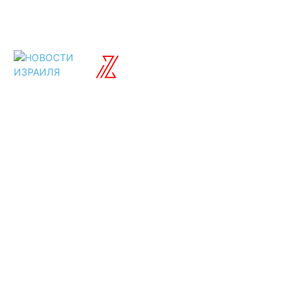
ISRAELIAN
новости
Разделы
Туризм
Политика
Культура
Спорт
Развлечения
Технологии
Стиль жизни
Видео
Музыка
Ссылки
Оставайся на
связи
Главная
О нас