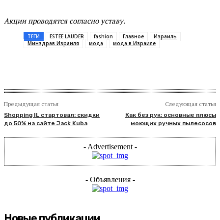
Акции проводятся согласно уставу.
ТЕГИ
ESTEE LAUDER
fashion
Главное
Израиль
Минздрав Израиля
мода
мода в Израиле
Предыдущая статья
Следующая статья
Shopping IL стартовал: скидки
Как без рук: основные плюсы
до 50% на сайте Jack Kuba
моющих ручных пылесосов
- Advertisement -
- Объявления -
Новые публикации