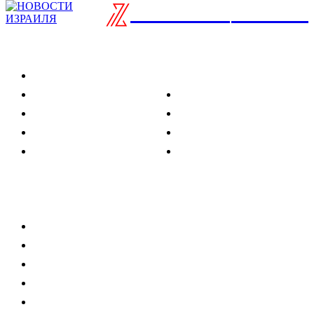
ISRAELIAN
новости
Разделы
Туризм
Политика
Культура
Спорт
Развлечения
Технологии
Стиль жизни
Видео
Музыка
Ссылки
Оставайся на связи
Главная
О нас
О рекламе
Добавить новость
Контакт