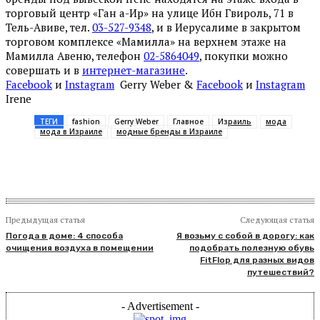
торговый центр «Ган а-Ир» на улице Ибн Гвироль, 71 в
Тель-Авиве, тел.
03-527-9348
, и в Иерусалиме в закрытом
торговом комплексе «Мамилла» на верхнем этаже на
Мамилла Авеню, телефон
02-5864049
, покупки можно
совершать и в
интернет-магазине
.
Facebook
и
Instagram
Gerry Weber &
Facebook
и
Instagram
Irene
ТЕГИ
fashion
Gerry Weber
Главное
Израиль
мода
мода в Израиле
модные бренды в Израиле
Предыдущая статья
Следующая статья
Погода в доме: 4 способа
Я возьму с собой в дорогу: как
очищения воздуха в помещении
подобрать полезную обувь
FitFlop для разных видов
путешествий?
- Advertisement -