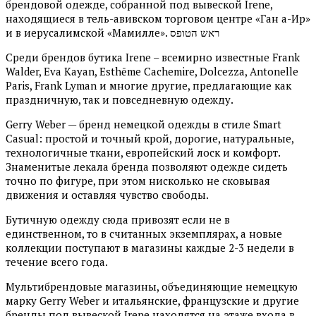
брендовой одежде, собранной под вывеской Irene,
находящиеся в тель-авивском торговом центре «Ган а-Ир»
и в иерусалимской «Мамилле». ראש הטופס
Среди брендов бутика Irene – всемирно известные
Frank
Walder,
Eva Kayan, Esthēme Cachemire, Dolcezza, Antonelle
Paris, Frank Lyman и многие другие, предлагающие как
праздничную, так и повседневную одежду.
Gerry Weber — бренд немецкой одежды в стиле Smart
Casual: простой и точный крой, дорогие, натуральные,
технологичные ткани, европейский лоск и комфорт.
Знаменитые лекала бренда позволяют одежде сидеть
точно по фигуре, при этом нисколько не сковывая
движения и оставляя чувство свободы.
Бутичную одежду сюда привозят если не в
единственном, то в считанных экземплярах, а новые
коллекции поступают в магазины каждые 2-3 недели в
течение всего года.
Мультибрендовые магазины, объединяющие немецкую
марку Gerry Weber и итальянские, французские и другие
бренды под вывеской Irene находятся на этаже входа в