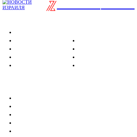
ISRAELIAN
новости
Разделы
Туризм
Политика
Культура
Спорт
Развлечения
Технологии
Стиль жизни
Видео
Музыка
Ссылки
Оставайся на связи
Главная
О нас
О рекламе
Добавить новость
Контакт