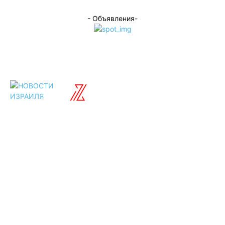
- Объявления-
ISRAELIAN
новости
Разделы
Туризм
Политика
Культура
Спорт
Развлечения
Технологии
Стиль жизни
Видео
Музыка