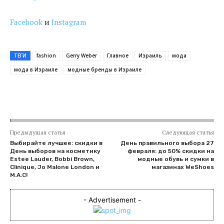
Facebook
и
Instagram
ТЕГИ
fashion
Gerry Weber
Главное
Израиль
мода
мода в Израиле
модные бренды в Израиле
Предыдущая статья
Следующая статья
Выбирайте лучшее: скидки в
День правильного выбора 27
День выборов на косметику
февраля: до 50% скидки на
Estee Lauder, Bobbi Brown,
модные обувь и сумки в
Clinique, Jo Malone London и
магазинах WeShoes
M.A.C!
- Advertisement -