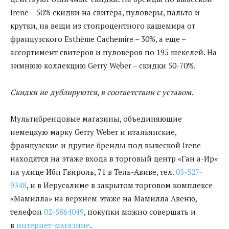
Irenе – 50% скидки на свитера, пуловеры, пальто и
крутки, на вещи из стопроцентного кашемира от
французского Esthēme Cachemire – 30%, а еще –
ассортимент свитеров и пуловеров по 195 шекелей. На
зимнюю коллекцию Gerry Weber – скидки 50-70%.
Скидки не дублируются, в соответствии с уставом.
Мультибрендовые магазины, объединяющие
немецкую марку Gerry Weber и итальянские,
французские и другие бренды под вывеской Irene
находятся на этаже входа в торговый центр «Ган а-Ир»
на улице Ибн Гвироль, 71 в Тель-Авиве, тел.
03-527-
9348
, и в Иерусалиме в закрытом торговом комплексе
«Мамилла» на верхнем этаже на Мамилла Авеню,
телефон
02-5864049
, покупки можно совершать и
в
интернет-магазине
.