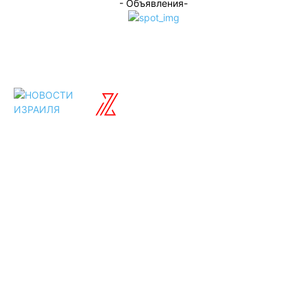
- Объявления-
ISRAELIAN
новости
Разделы
Туризм
Политика
Культура
Спорт
Развлечения
Технологии
Стиль жизни
Видео
Музыка
Ссылки
Оставайся на