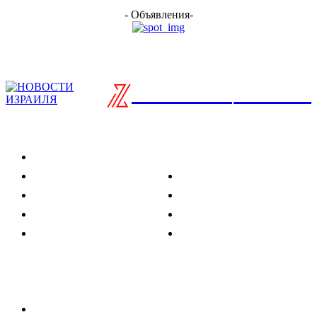
- Объявления-
ISRAELIAN
новости
Разделы
Туризм
Политика
Культура
Спорт
Развлечения
Технологии
Стиль жизни
Видео
Музыка
Ссылки
Оставайся на связи
Главная