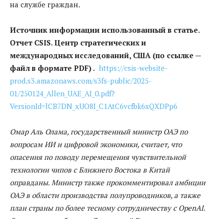
на службе граждан.
Источник информации использованный в статье.
Отчет CSIS. Центр стратегических и
международных исследований, США (по ссылке —
файл в формате PDF) .
https://csis-website-
prod.s3.amazonaws.com/s3fs-public/2025-
01/250124_Allen_UAE_AI_0.pdf?
VersionId=lCB7DN_xUO8I_C1AtC6vcfbk6xQXDPp6
Омар Аль Олама, государственный министр ОАЭ по
вопросам ИИ и цифровой экономики, считает, что
опасения по поводу перемещения чувствительной
технологии чипов с Ближнего Востока в Китай
оправданы. Министр также прокомментировал амбиции
ОАЭ в области производства полупроводников, а также
план страны по более тесному сотрудничеству с OpenAI.