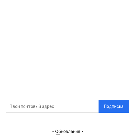
Видео
Музыка
Ссылки
Оставайся на
связи
Главная
О нас
О рекламе
Добавить новость
Контакт
Подписка на новости
Подписка
- Обновления -