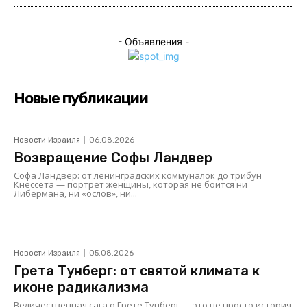
- Объявления -
Новые публикации
Новости Израиля
06.08.2026
Возвращение Софы Ландвер
Софа Ландвер: от ленинградских коммуналок до трибун
Кнессета — портрет женщины, которая не боится ни
Либермана, ни «ослов», ни...
Новости Израиля
05.08.2026
Грета Тунберг: от святой климата к
иконе радикализма
Величественная сага о Грете Тунберг — это не просто история