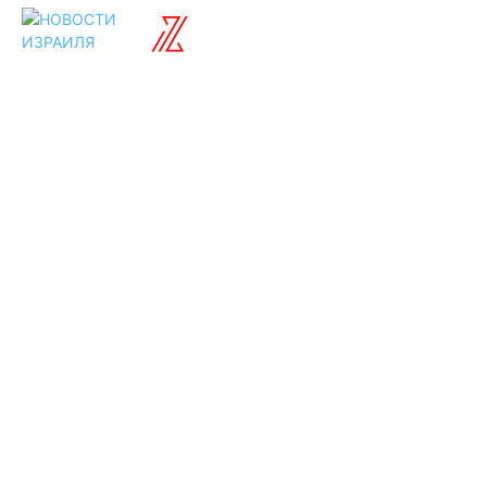
ISRAELIAN
новости
Разделы
Туризм
Политика
Культура
Спорт
Развлечения
Технологии
Стиль жизни
Видео
Музыка
Ссылки
Оставайся на
связи
Главная
О нас
О рекламе
Добавить новость
Контакт