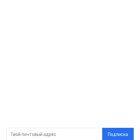
Политика
Культура
Спорт
Развлечения
Технологии
Стиль жизни
Видео
Музыка
Ссылки
Оставайся на
связи
Главная
О нас
О рекламе
Добавить новость
Контакт
Подписка на новости
Подписка