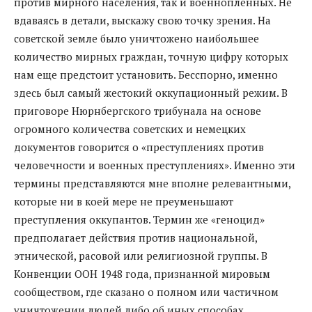
против мирного населения, так и военнопленных. Не
вдаваясь в детали, выскажу свою точку зрения. На
советской земле было уничтожено наибольшее
количество мирных граждан, точную цифру которых
нам еще предстоит установить. Бесспорно, именно
здесь был самый жестокий оккупационный режим. В
приговоре Нюрнбергского трибунала на основе
огромного количества советских и немецких
документов говорится о «преступлениях против
человечности и военных преступлениях». Именно эти
термины представляются мне вполне релевантными,
которые ни в коей мере не преуменьшают
преступления оккупантов. Термин же «геноцид»
предполагает действия против национальной,
этнической, расовой или религиозной группы. В
Конвенции ООН 1948 года, признанной мировым
сообществом, где сказано о полном или частичном
уничтожении людей либо об иных способах