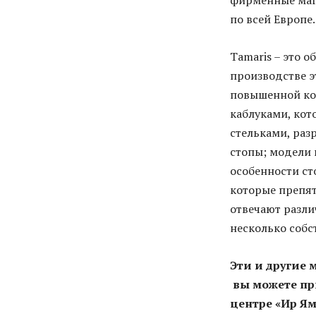
фирменные мага
по всей Европе.
Tamaris – это 
производстве э
повышенной ко
каблуками, кот
стельками, раз
стопы; модели 
особенности ст
которые препят
отвечают разли
несколько собс
Эти и другие
вы можете пр
центре «Ир Ям