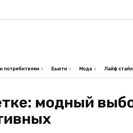
Стиль жизни
Туризм
ТВ
Музыка
ИЛЯ
ОБРАЗ ЖИЗНИ ИЗР
и потребителям
Бьюти
Мода
Лайф стайл
етке: модный выб
ктивных