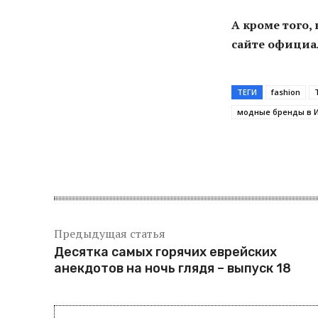
А кроме того,
сайте официа
ТЕГИ
fashion
модные бренды в 
Поделитьс
Предыдущая статья
Десятка самых горячих еврейских
анекдотов на ночь глядя – выпуск 18