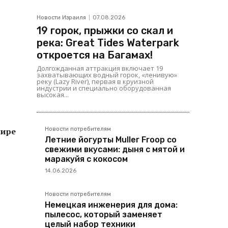
Новости Израиля
07.08.2026
19 горок, прыжки со скал и
река: Great Tides Waterpark
откроется на Багамах!
Долгожданная аттракция включает 19
захватывающих водный горок, «ленивую»
реку (Lazy River), первая в круизной
индустрии и специально оборудованная
высокая...
Новости потребителям
мире
Летние йогурты Muller Froop со
свежими вкусами: дыня с мятой и
маракуйя с кокосом
14.06.2026
Новости потребителям
Немецкая инженерия для дома:
пылесос, который заменяет
целый набор техники