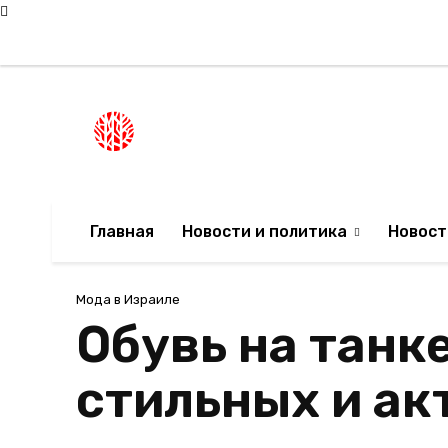
Пятница, 7 августа, 2026
Мода в Израиле
Новости Израиля
НОВОСТИ ИЗРА
Главная
Новости и политика
Новост
Мода в Израиле
Обувь на танк
стильных и а