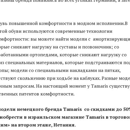
зины бренда появились во всех уголках Германии, а зат
обувь повышенной комфортности в модном исполнении.В
той обуви используются современные технологии
мфортности: вы можете найти модели с амортизирующ
орые снижают нагрузку на суставы и позвоночник; со
работанными ортопедами, которые снижают нагрузку со
из специальных материалов, которые подстраиваются по
опы; модели со специальными накладками на пятках,
ствуют скольжению при ходьбе на каблуках. Разные мод
чным запросам. На настоящий момент у Tamaris существу
твенных патентов комфортности.
 модели немецкого бренда
Tamaris
со скидками до 50
иобрести в израильском магазине
Tamaris
в торгов
им» на втором этаже, Нетания.