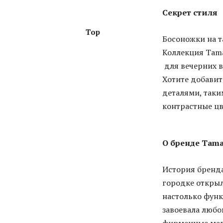
Секрет стиля
Top
Босоножки на т
Коллекция Tama
для вечерних в
Хотите добавит
деталями, таки
контрастные цв
О бренде
Tama
История бренда
городке открыл
настолько функ
завоевала любо