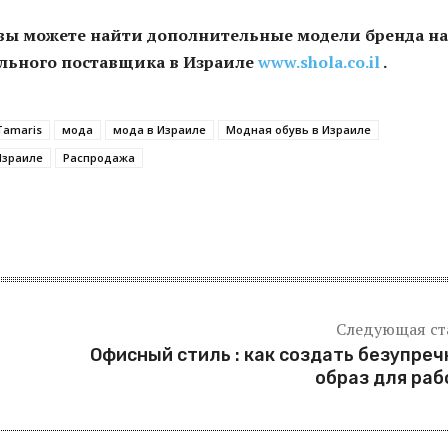
 вы можете найти дополнительные модели бренда на
льного поставщика в Израиле
www
.
shola
.
co
.
il
.
Tamaris
мода
мода в Израиле
Модная обувь в Израиле
Израиле
Распродажа
я
Следующая ст
Офисный стиль : как создать безупре
образ для ра