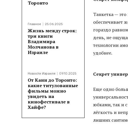
Торонто
Танкетка — это
обеспечивает ж
Главное
25.06.2025
гораздо равном
Жизнь между строк:
три книги
день, не ощуща
Владимира
технологии амо
Молчанова в
Израиле
удобнее.
Секрет униве
Новости Израиля
09.10.2025
От Канн до Торонто:
какие титулованные
Еще одно больш
фильмы можно
увидеть на
универсальност
кинофестивале в
юбками, так и 
Хайфе?
лёгкость и неп
лишних сантиме