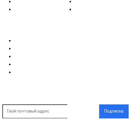
Технологии
Стиль жизни
Видео
Музыка
Ссылки
Оставайся на связи
Главная
О нас
О рекламе
Добавить новость
Контакт
Подписка на новости
Подписка