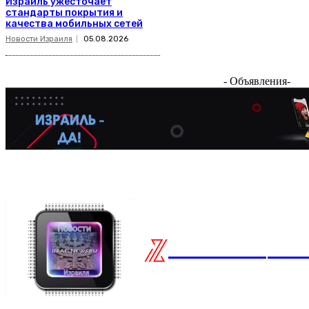
Израиль ужесточает
стандарты покрытия и
качества мобильных сетей
Новости Израиля
05.08.2026
- Объявления-
ISRAELIAN
нов