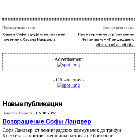
Предыдущая статья
Следующая статья
Хашем Сафи ад-Дин: вероятный
Премьер-министр Биньямин
преемник Хасана Насраллы
Нетаниягу: «»Пришедшего
убить тебя – убей».
- Advertisement -
- Объявления -
Новые публикации
Новости Израиля
06.08.2026
Возвращение Софы Ландвер
Софа Ландвер: от ленинградских коммуналок до трибун
Кнессета — портрет женщины, которая не боится ни