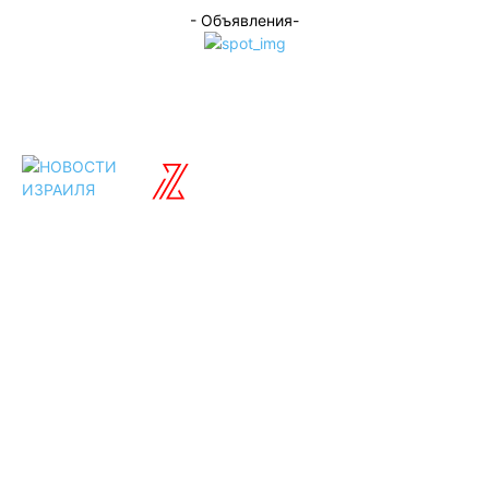
- Объявления-
ISRAELIAN
новости
Разделы
Туризм
Политика
Культура
Спорт
Развлечения
Технологии
Стиль жизни
Видео
Музыка
Ссылки
Оставайся на