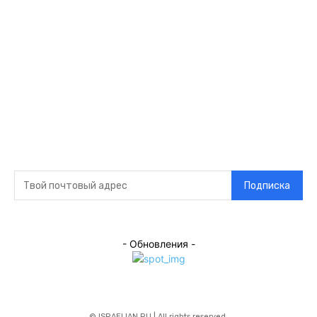
связи
Главная
О нас
О рекламе
Добавить новость
Контакт
Подписка на новости
Подписка
- Обновления -
© ISRAELIAN.RU | All rights reserved.