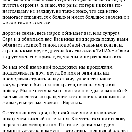
пустота огромна. Я знаю, что раны потери никогда по-
настоящему не заживут, но также знаю, что единство
помогает справиться с болью и имеет большое значение в
жизни каждого из вас.
Дорогие семьи, весь народ обнимает вас. Моя супруга
Сара и я обнимаем вас. Взаимная поддержка между нами
обладает великой силой, подобной стальным кольцам,
скрепленным друг с другом. Как сказано в ТАНАХе: «Один
к другому тесно прижат, сцеплены и не разделить их».
Во имя этой взаимной поддержки мы продолжим
поддерживать друг друга. Во имя и ради них мы
продолжим строить нашу страну, укреплять наше
государство и бить наших врагов, пока не одержим
победу. Мы не отступаем от миссии победы, и важной её
частью является возвращение всех наших заложников, и
живых, и мертвых, домой в Израиль.
С сегодняшнего дня, в ближайшие дни и на многие
поколения каждый посетитель Кнессета склонит голову
перед этим мемориалом. И в то же время мы будем
помнить: железо и камень — это лишь внешняя оболочка