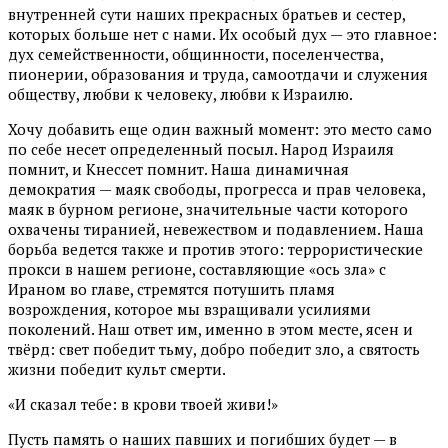
внутренней сути наших прекрасных братьев и сестер,
которых больше нет с нами. Их особый дух — это главное:
дух семейственности, общинности, поселенчества,
пионерии, образования и труда, самоотдачи и служения
обществу, любви к человеку, любви к Израилю.
Хочу добавить еще один важный момент: это место само
по себе несет определенный посыл. Народ Израиля
помнит, и Кнессет помнит. Наша динамичная
демократия — маяк свободы, прогресса и прав человека,
маяк в бурном регионе, значительные части которого
охвачены тиранией, невежеством и подавлением. Наша
борьба ведется также и против этого: террористические
прокси в нашем регионе, составляющие «ось зла» с
Ираном во главе, стремятся потушить пламя
возрождения, которое мы взращивали усилиями
поколений. Наш ответ им, именно в этом месте, ясен и
твёрд: свет победит тьму, добро победит зло, а святость
жизни победит культ смерти.
«И сказал тебе: в крови твоей живи!»
Пусть память о наших павших и погибших будет — в