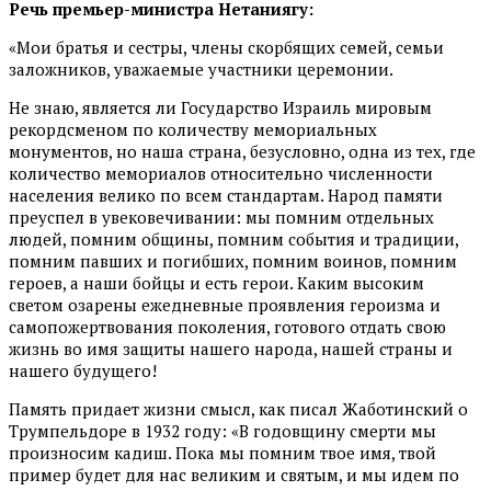
Речь премьер-министра Нетаниягу:
«Мои братья и сестры, члены скорбящих семей, семьи
заложников, уважаемые участники церемонии.
Не знаю, является ли Государство Израиль мировым
рекордсменом по количеству мемориальных
монументов, но наша страна, безусловно, одна из тех, где
количество мемориалов относительно численности
населения велико по всем стандартам. Народ памяти
преуспел в увековечивании: мы помним отдельных
людей, помним общины, помним события и традиции,
помним павших и погибших, помним воинов, помним
героев, а наши бойцы и есть герои. Каким высоким
светом озарены ежедневные проявления героизма и
самопожертвования поколения, готового отдать свою
жизнь во имя защиты нашего народа, нашей страны и
нашего будущего!
Память придает жизни смысл, как писал Жаботинский о
Трумпельдоре в 1932 году: «В годовщину смерти мы
произносим кадиш. Пока мы помним твое имя, твой
пример будет для нас великим и святым, и мы идем по