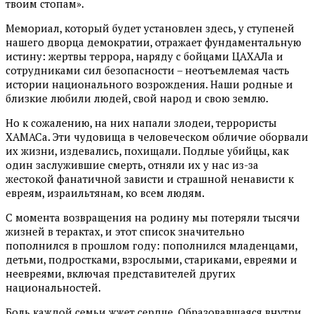
твоим стопам».
Мемориал, который будет установлен здесь, у ступеней
нашего дворца демократии, отражает фундаментальную
истину: жертвы террора, наряду с бойцами ЦАХАЛа и
сотрудниками сил безопасности – неотъемлемая часть
истории национального возрождения. Наши родные и
близкие любили людей, свой народ и свою землю.
Но к сожалению, на них напали злодеи, террористы
ХАМАСа. Эти чудовища в человеческом обличие оборвали
их жизни, издевались, похищали. Подлые убийцы, как
один заслужившие смерть, отняли их у нас из-за
жестокой фанатичной зависти и страшной ненависти к
евреям, израильтянам, ко всем людям.
С момента возвращения на родину мы потеряли тысячи
жизней в терактах, и этот список значительно
пополнился в прошлом году: пополнился младенцами,
детьми, подростками, взрослыми, стариками, евреями и
неевреями, включая представителей других
национальностей.
Боль каждой семьи жжет сердце. Образовавшаяся внутри