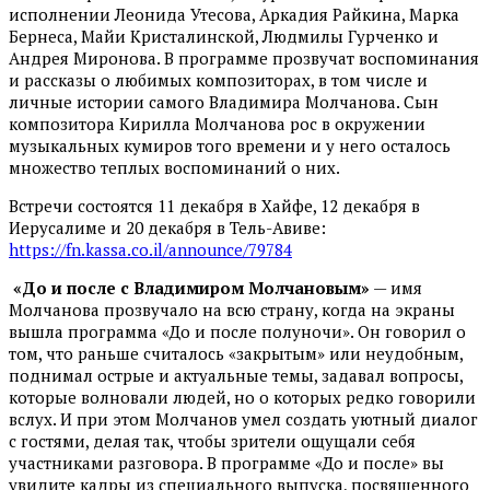
исполнении Леонида Утесова, Аркадия Райкина, Марка
Бернеса, Майи Кристалинской, Людмилы Гурченко и
Андрея Миронова. В программе прозвучат воспоминания
и рассказы о любимых композиторах, в том числе и
личные истории самого Владимира Молчанова. Сын
композитора Кирилла Молчанова рос в окружении
музыкальных кумиров того времени и у него осталось
множество теплых воспоминаний о них.
Встречи состоятся 11 декабря в Хайфе, 12 декабря в
Иерусалиме и 20 декабря в Тель-Авиве:
https://fn.kassa.co.il/announce/79784
«До и после с Владимиром Молчановым»
— имя
Молчанова прозвучало на всю страну, когда на экраны
вышла программа «До и после полуночи». Он говорил о
том, что раньше считалось «закрытым» или неудобным,
поднимал острые и актуальные темы, задавал вопросы,
которые волновали людей, но о которых редко говорили
вслух. И при этом Молчанов умел создать уютный диалог
с гостями, делая так, чтобы зрители ощущали себя
участниками разговора. В программе «До и после» вы
увидите кадры из специального выпуска, посвященного