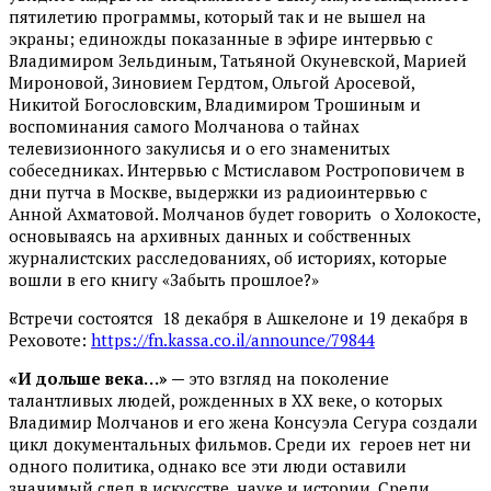
пятилетию программы, который так и не вышел на
экраны; единожды показанные в эфире интервью с
Владимиром Зельдиным, Татьяной Окуневской, Марией
Мироновой, Зиновием Гердтом, Ольгой Аросевой,
Никитой Богословским, Владимиром Трошиным и
воспоминания самого Молчанова о тайнах
телевизионного закулисья и о его знаменитых
собеседниках. Интервью с Мстиславом Ростроповичем в
дни путча в Москве, выдержки из радиоинтервью с
Анной Ахматовой. Молчанов будет говорить о Холокосте,
основываясь на архивных данных и собственных
журналистских расследованиях, об историях, которые
вошли в его книгу «Забыть прошлое?»
Встречи состоятся 18 декабря в Ашкелоне и 19 декабря в
Реховоте:
https://fn.kassa.co.il/announce/79844
«И дольше века…» —
это взгляд на поколение
талантливых людей, рожденных в XX веке, о которых
Владимир Молчанов и его жена Консуэла Сегура создали
цикл документальных фильмов. Среди их героев нет ни
одного политика, однако все эти люди оставили
значимый след в искусстве, науке и истории. Среди