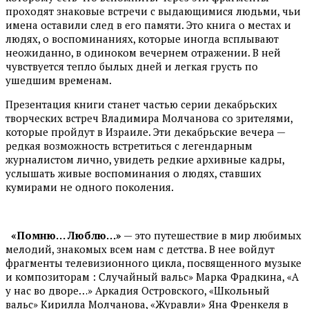
проходят знаковые встречи с выдающимися людьми, чьи
имена оставили след в его памяти. Это книга о местах и
людях, о воспоминаниях, которые иногда всплывают
неожиданно, в одиноком вечернем отражении. В ней
чувствуется тепло былых дней и легкая грусть по
ушедшим временам.
Презентация книги станет частью серии декабрьских
творческих встреч Владимира Молчанова со зрителями,
которые пройдут в Израиле. Эти декабрьские вечера —
редкая возможность встретиться с легендарным
журналистом лично, увидеть редкие архивные кадры,
услышать живые воспоминания о людях, ставших
кумирами не одного поколения.
«Помню… Люблю…»
— это путешествие в мир любимых
мелодий, знакомых всем нам с детства. В нее войдут
фрагменты телевизионного цикла, посвященного музыке
и композиторам : Случайный вальс» Марка Фрадкина, «А
у нас во дворе…» Аркадия Островского, «Школьный
вальс» Кирилла Молчанова, «Журавли» Яна Френкеля в