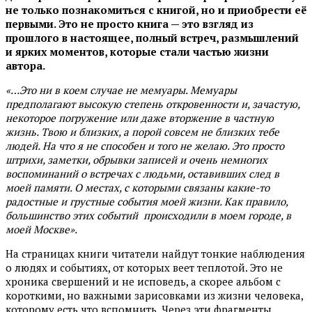
не только познакомиться с книгой, но и приобрести её
первыми. Это не просто книга — это взгляд из
прошлого в настоящее, полный встреч, размышлений
и ярких моментов, которые стали частью жизни
автора.
«…Это ни в коем случае не мемуары. Мемуары
предполагают высокую степень откровенности и, зачастую,
некоторое погружение или даже вторжение в частную
жизнь. Твою и близких, а порой совсем не близких тебе
людей. На что я не способен и того не желаю. Это просто
штрихи, заметки, обрывки записей и очень немногих
воспоминаний о встречах с людьми, оставивших след в
моей памяти. О местах, с которыми связаны какие-то
радостные и грустные события моей жизни. Как правило,
большинство этих событий происходили в моем городе, в
моей Москве».
На страницах книги читатели найдут тонкие наблюдения
о людях и событиях, от которых веет теплотой. Это не
хроника свершений и не исповедь, а скорее альбом с
короткими, но важными зарисовками из жизни человека,
которому есть что вспомнить. Через эти фрагменты