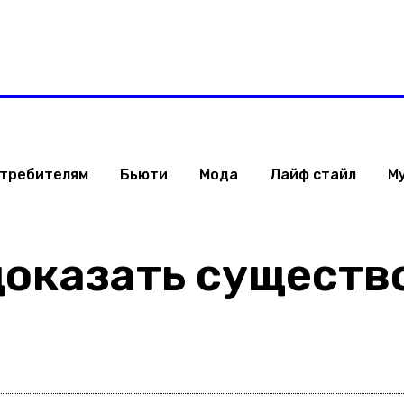
Израиля
Стиль жизни
Туризм
ТВ
Музыка
ОБРАЗ ЖИЗНИ ИЗРАИЛ
отребителям
Бьюти
Мода
Лайф стайл
М
доказать существ
Поделиться