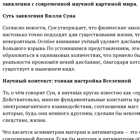
заявления с современной научной картиной мира.
Суть заявления Вилли Суна
Согласно новости, Сун утверждает, что физические за
настолько точно подходят для существования жизни, чт
невероятным. Особое внимание учёный уделяет дисбала
Большого взрыва. По устоявшимся представлениям, эт
образоваться в одинаковых количествах, что привело б
реальности произошёл некий дисбаланс, благодаря кот
существует в нынешнем виде.
Научный контекст: тонкая настройка Вселенной
То, о чём говорит Сун, в научных кругах известно как «п
Действительно, многие фундаментальные константы пр
электромагнитного взаимодействия, соотношения масс 
которые, будь они немного другими, сделали бы невоз
следствие, жизни.
Что касается асимметрии материи и антиматерии — это
современной физики. Если бы материя и антиматерия об