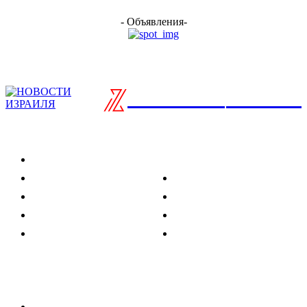
- Объявления-
ISRAELIAN
новости
Разделы
Туризм
Политика
Культура
Спорт
Развлечения
Технологии
Стиль жизни
Видео
Музыка
Ссылки
Оставайся на связи