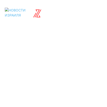
ISRAELIAN
новости
Разделы
Туризм
Политика
Культура
Спорт
Развлечения
Технологии
Стиль жизни
Видео
Музыка
Ссылки
Оставайся на
связи
Главная
О нас
О рекламе
Добавить новость