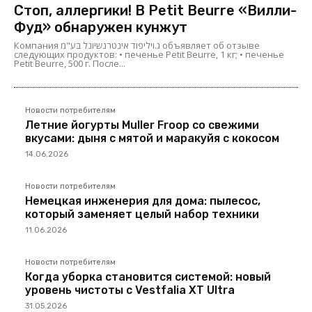
Стоп, аллергики! В Petit Beurre «Вилли-
Фуд» обнаружен кунжут
Компания ג.ויליפוד אינטרנשיונל בע"מ объявляет об отзыве
следующих продуктов: • печенье Petit Beurre, 1 кг; • печенье
Petit Beurre, 500 г. После...
Новости потребителям
Летние йогурты Muller Froop со свежими
вкусами: дыня с мятой и маракуйя с кокосом
14.06.2026
Новости потребителям
Немецкая инженерия для дома: пылесос,
который заменяет целый набор техники
11.06.2026
Новости потребителям
Когда уборка становится системой: новый
уровень чистоты с Vestfalia XT Ultra
31.05.2026