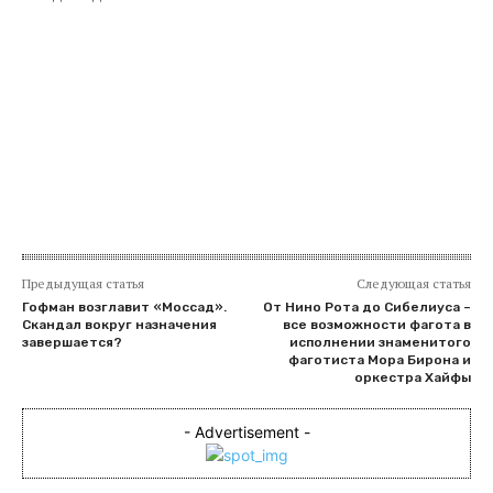
Предыдущая статья
Следующая статья
Гофман возглавит «Моссад».
От Нино Рота до Сибелиуса –
Скандал вокруг назначения
все возможности фагота в
завершается?
исполнении знаменитого
фаготиста Мора Бирона и
оркестра Хайфы
- Advertisement -