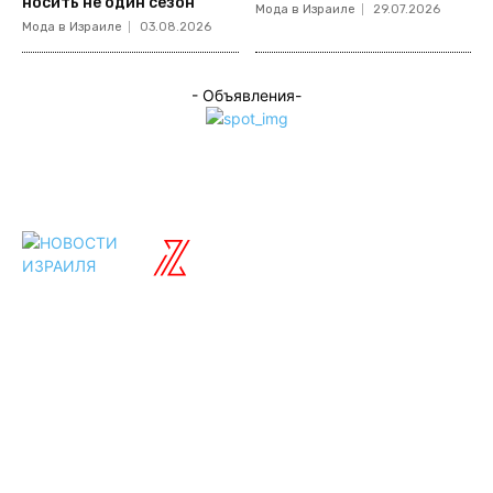
носить не один сезон
Мода в Израиле
29.07.2026
Мода в Израиле
03.08.2026
- Объявления-
ISRAELIAN
новости
Разделы
Туризм
Политика
Культура
Спорт
Развлечения
Технологии
Стиль жизни
Видео
Музыка